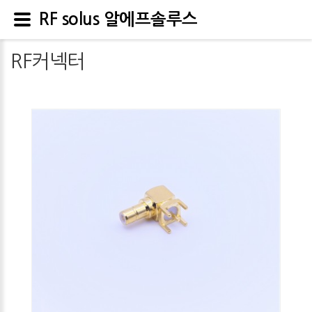
RF solus 알에프솔루스
RF커넥터