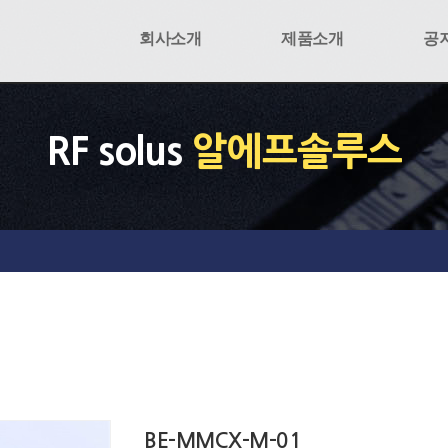
회사소개
제품소개
공
RF solus
알에프솔루스
BE-MMCX-M-01