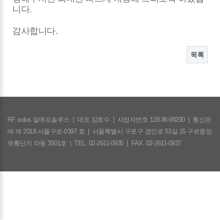
니다.
감사합니다.
목록
RF solus 알에프솔루스
|
대표 김효수
|
사업자번호 128-36-98290
|
통신판
매 제 2018-서울구로-0397 호
|
서울특별시 구로구 경인로 53길 15 구로중앙
유통단지 라동 3501호
|
TEL. 02-2611-0935
|
FAX. 02-2611-0937