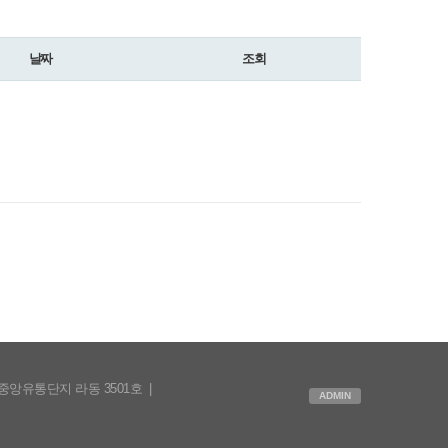
날짜
조회
중앙유통단지 라동 3501호
|
ADMIN