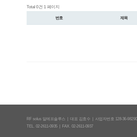
Total 0건
1 페이지
번호
제목
RF solus 알에프솔루스
|
대표 김효수
|
사업자번호 128-36-9829
TEL. 02-2611-0935
|
FAX. 02-2611-0937