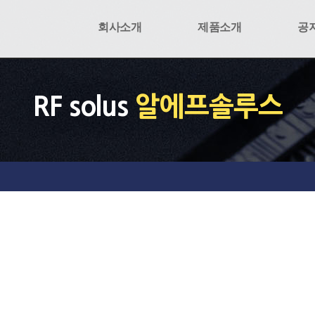
회사소개
제품소개
공
RF solus
알에프솔루스