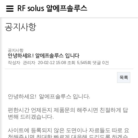
RF solus 알에프솔루스
공지사항
공지사항
안녕하세요! 알에프솔루스 입니다
작성자
관리자
20-02-12 15:08
조회
5,545회
댓글
0건
목록
본문
안녕하세요! 알에프솔루스 입니다.
편한시간 언제든지 제품문의 해주시면 친절하게 답
변해 드리겠습니다.
사이트에 등록되지 않은 도면이나 자료들도 따로 요
청해주시면 최대한 빠르게 대응해 드리도록 하겠습