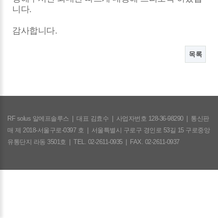
니다.
감사합니다.
목록
RF solus 알에프솔루스
|
대표 김효수
|
사업자번호 128-36-98290
|
통신판
매 제 2018-서울구로-0397 호
|
서울특별시 구로구 경인로 53길 15 구로중앙
유통단지 라동 3501호
|
TEL. 02-2611-0935
|
FAX. 02-2611-0937